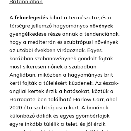
Britanniában
.
A
felmelegedés
kihat a természetre, és a
térségre jellemző hagyományos
növények
gyengélkedése része annak a tendenciának,
hogy a mediterrán és szubtrópusi növények
az utóbbi években virágoznak. Egyes,
korábban szobanövénynek gondolt fajták
most sikeresen nőnek a szabadban
Angliában, miközben a hagyományos brit
kerti fajták a túlélésért küzdenek. Az észak-
angliai kertek érzik a hatásokat, köztük a
Harrogate-ben található Harlow Carr, ahol
2020 óta szubtrópusi a kert. A banánok,
különböző dáliák és egyes gyömbérfajok
egyre inkább túlélik a telet, és jól érzik