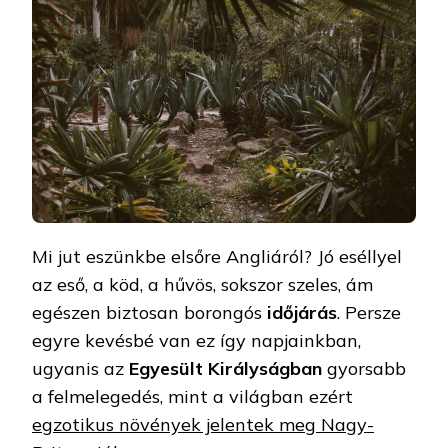
Mi jut eszünkbe elsőre Angliáról? Jó eséllyel
az eső, a köd, a hűvös, sokszor szeles, ám
egészen biztosan borongós
időjárás
. Persze
egyre kevésbé van ez így napjainkban,
ugyanis az
Egyesült Királyságban
gyorsabb
a felmelegedés, mint a világban ezért
egzotikus növények jelentek meg Nagy-