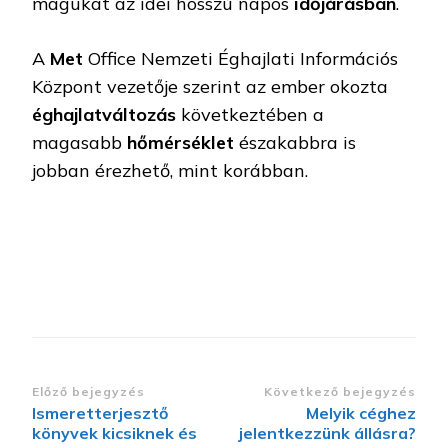
magukat az idei hosszú napos
időjárásban
.
A
Met
Office Nemzeti Éghajlati Információs
Központ vezetője szerint az ember okozta
éghajlatváltozás
következtében a
magasabb
hőmérséklet
északabbra is
jobban érezhető, mint korábban.
Bejegyzések
Előző bejegyzés
Következő bejegyzés
Ismeretterjesztő
Melyik céghez
navigációja
könyvek kicsiknek és
jelentkezzünk állásra?