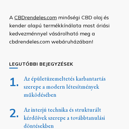
A
CBDrendeles.com
minőségi CBD olaj és
kender alapú termékkínálata most óriási
kedvezménnyel vásárolható meg a
cbdrendeles.com webáruházában!
LEGUTÓBBI BEJEGYZÉSEK
Az épületüzemeltetés karbantartás
szerepe a modern létesítmények
működésében
Az interjú technika és strukturált
kérdőívek szerepe a továbbtanulási
döntésekben