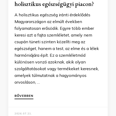
holisztikus egészségügyi piacon?
A holisztikus egészség iránti érdeklődés
Magyarországon az elmúlt években
folyamatosan erősödik. Egyre több ember
keresi azt a fajta szemléletet, amely nem
csupán tüneti szinten közelíti meg az
egészséget, hanem a test, az elme és a lélek
harmóniájára épít. Ez a szemléletmód
különösen vonzó azoknak, akik olyan
szolgáltatásokat vagy termékeket keresnek,
amelyek túlmutatnak a hagyományos
orvosláson, …
BŐVEBBEN
2026.07.21.