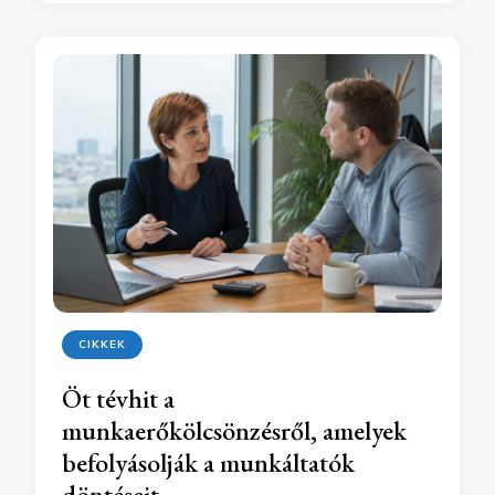
CIKKEK
Öt tévhit a
munkaerőkölcsönzésről, amelyek
befolyásolják a munkáltatók
döntéseit