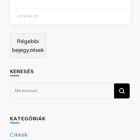
2026.06.09.
Bejegyzés
Régebbi
navigáció
bejegyzések
KERESÉS
Keresel
valamit?
KATEGÓRIÁK
Cikkek