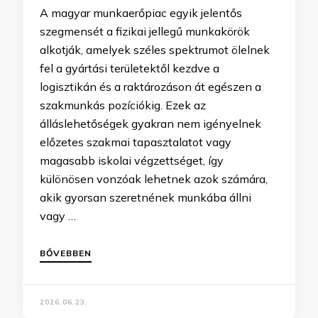
A magyar munkaerőpiac egyik jelentős
szegmensét a fizikai jellegű munkakörök
alkotják, amelyek széles spektrumot ölelnek
fel a gyártási területektől kezdve a
logisztikán és a raktározáson át egészen a
szakmunkás pozíciókig. Ezek az
álláslehetőségek gyakran nem igényelnek
előzetes szakmai tapasztalatot vagy
magasabb iskolai végzettséget, így
különösen vonzóak lehetnek azok számára,
akik gyorsan szeretnének munkába állni
vagy …
BŐVEBBEN
2026.06.23.