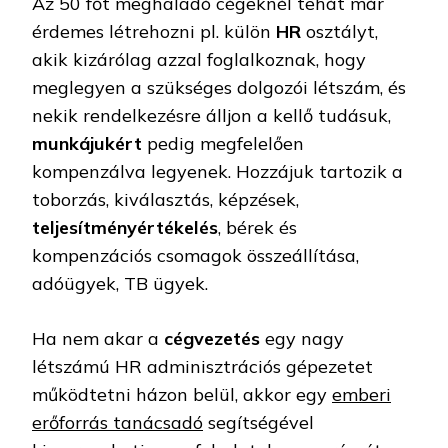
Az 50 főt meghaladó cégeknél tehát már
érdemes létrehozni pl. külön
HR
osztályt,
akik kizárólag azzal foglalkoznak, hogy
meglegyen a szükséges dolgozói létszám, és
nekik rendelkezésre álljon a kellő tudásuk,
munkájukért
pedig megfelelően
kompenzálva legyenek. Hozzájuk tartozik a
toborzás, kiválasztás, képzések,
teljesítményértékelés
, bérek és
kompenzációs csomagok összeállítása,
adóügyek, TB ügyek.
Ha nem akar a
cégvezetés
egy nagy
létszámú HR adminisztrációs gépezetet
működtetni házon belül, akkor egy
emberi
erőforrás tanácsadó
segítségével