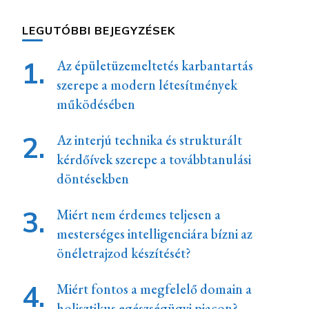
LEGUTÓBBI BEJEGYZÉSEK
Az épületüzemeltetés karbantartás
szerepe a modern létesítmények
működésében
Az interjú technika és strukturált
kérdőívek szerepe a továbbtanulási
döntésekben
Miért nem érdemes teljesen a
mesterséges intelligenciára bízni az
önéletrajzod készítését?
Miért fontos a megfelelő domain a
holisztikus egészségügyi piacon?