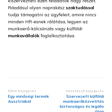
kiszervezheti ezen feladatok nagy részét.
Ráadásul olyan naprakész
szaktudással
tudja támogatni az ügyfeleit, amire nincs
minden HR-esnek rálátása, legyen az
munkaerő-kölcsönzés vagy külföldi
munkavállalók
foglalkoztatása.
Bejegyzések
Előző bejegyzés
Következő bejegyzés
Egy minőségi termék
Szervezett külföldi
navigációja
Ausztriából
munkaerőközvetítés
biztonságos és legális
úton