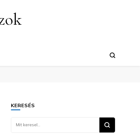
szok
KERESÉS
Keresel
valamit?