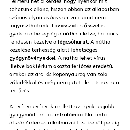
Felmerülhet a kérdés, hogy ilyenkor mit
tehetünk ellene, hiszen ebben az állapotban
számos olyan gyógyszer van, amit nem
fogyaszthatunk.
Tavasszal
és
ősszel
is
gyakori a betegség a
nátha
, illetve, ha nincs
rendesen kezelve a
légcsőhurut
. A
nátha
kezelése terhesség alatt
lehetséges
gyógynövényekkel
. A nátha lehet vírus,
illetve baktérium okozta fertőzés eredetű,
amikor az arc- és koponyaüreg van tele
váladékkal és még nem jutott le a torokba a
fertőzés.
A gyógynövények mellett az egyik legjobb
gyógymód erre az
infralámpa
. Naponta
ötször érdemes alkalmazni tíz-tizenöt percig