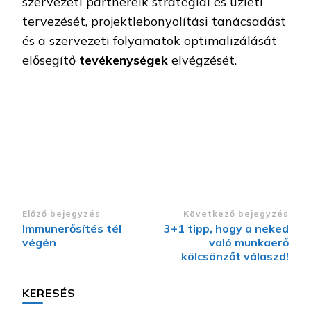
szervezeti partnereik stratégiai és üzleti
tervezését, projektlebonyolítási tanácsadást
és a szervezeti folyamatok optimalizálását
elősegítő
tevékenységek
elvégzését.
Bejegyzések
Előző bejegyzés
Következő bejegyzés
Immunerősítés tél
3+1 tipp, hogy a neked
navigációja
végén
való munkaerő
kölcsönzőt válaszd!
KERESÉS