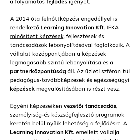
a folyamatos
fejlődés
igényét.
A 2014 óta felnőttképzési engedéllyel is
rendelkező
Learning Innovation Kft.
IFKA
minősített képzések,
fejlesztések és
tanácsadások lebonyolításával foglalkozik. A
vállalat középpontjában a képzések
legmagasabb szintű lebonyolítása és a
partnerközpontúság
áll. Az üzleti szférán túl
pedagógus-továbbképzések és egészségügyi
képzések
megvalósításában is részt vesz.
Egyéni képzéseiken
vezetői tanácsadás
,
személyiség-és készségfejlesztő programok
keretén belül nyílik lehetőség a fejlődésre. A
Learning Innovation Kft.
emellett vállalja