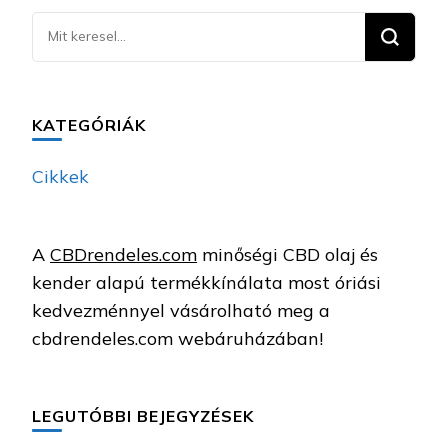
Keresel
valamit?
KATEGÓRIÁK
Cikkek
A
CBDrendeles.com
minőségi CBD olaj és
kender alapú termékkínálata most óriási
kedvezménnyel vásárolható meg a
cbdrendeles.com webáruházában!
LEGUTÓBBI BEJEGYZÉSEK