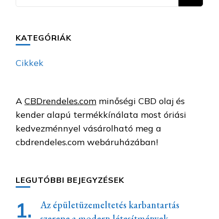
valamit?
KATEGÓRIÁK
Cikkek
A
CBDrendeles.com
minőségi CBD olaj és
kender alapú termékkínálata most óriási
kedvezménnyel vásárolható meg a
cbdrendeles.com webáruházában!
LEGUTÓBBI BEJEGYZÉSEK
Az épületüzemeltetés karbantartás
szerepe a modern létesítmények