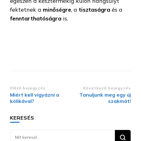
egészen a késztermékig külön hangsúlyt
fektetnek a
minőségre
, a
tisztaságra
és a
fenntarthatóságra
is.
Bejegyzések
Előző bejegyzés
Következő bejegyzés
Miért kell vigyázni a
Tanuljunk meg egy új
navigációja
kólikával?
szakmát!
KERESÉS
Keresel