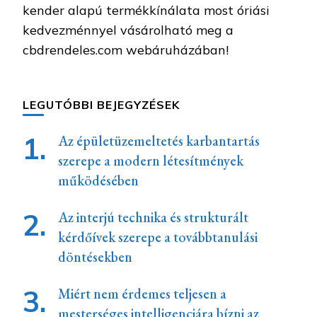
kender alapú termékkínálata most óriási
kedvezménnyel vásárolható meg a
cbdrendeles.com webáruházában!
LEGUTÓBBI BEJEGYZÉSEK
Az épületüzemeltetés karbantartás
szerepe a modern létesítmények
működésében
Az interjú technika és strukturált
kérdőívek szerepe a továbbtanulási
döntésekben
Miért nem érdemes teljesen a
mesterséges intelligenciára bízni az