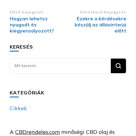
Bejegyzések
Előző bejegyzés
Következő bejegyzés
Hogyan lehetsz
Ezekre a kérdésekre
navigációja
nyugodt és
készülj az állásinterjú
kiegyensúlyozott?
előtt
KERESÉS
Keresel
valamit?
KATEGÓRIÁK
Cikkek
A
CBDrendeles.com
minőségi CBD olaj és