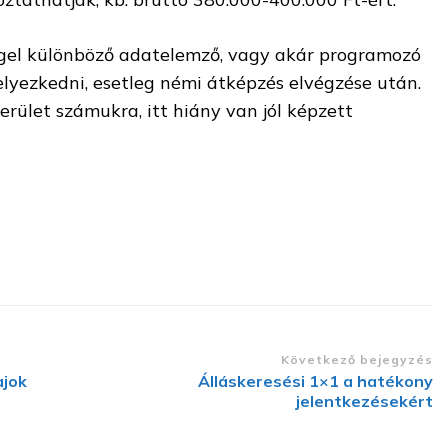
gel különböző adatelemző, vagy akár programozó
helyezkedni, esetleg némi átképzés elvégzése után.
terület számukra, itt hiány van jól képzett
Következő bejegyzés
ajok
Álláskeresési 1×1 a hatékony
jelentkezésekért