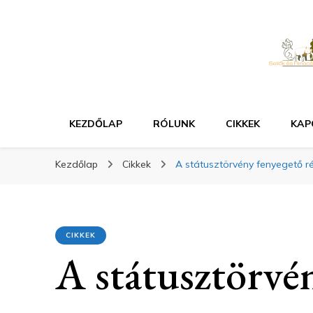
KEZDŐLAP
RÓLUNK
CIKKEK
KAP
Kezdőlap
Cikkek
A státusztörvény fenyegető r
CIKKEK
A státusztörvé