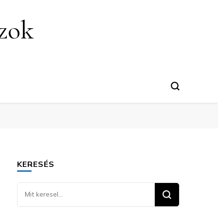
szok
KERESÉS
Keresel
valamit?