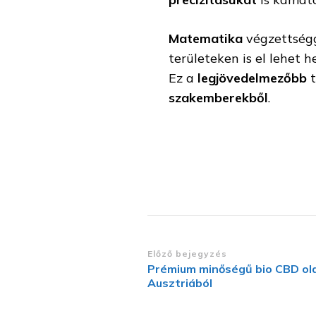
Matematika
végzettség
területeken is el lehet 
Ez a
legjövedelmezőbb
szakemberekből
.
Bejegyzések
Előző bejegyzés
Prémium minőségű bio CBD ol
navigációja
Ausztriából