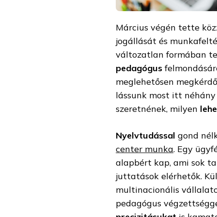
Március végén tette kö
jogállását és munkafelté
változatlan formában te
pedagógus
felmondására
meglehetősen megkérdője
lássunk most itt néhány
szeretnének, milyen
leh
Nyelvtudással
gond nélk
center munka
. Egy ügyf
alapbért kap, ami sok ta
juttatások elérhetők. Kü
multinacionális vállala
pedagógus végzettséggel
precizitásukat
is kamato