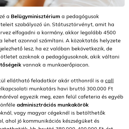
zzé a
Belügyminisztérium
a pedagógusok
teleit szabályozó ún. Státusztörvényt, amit ha
rvez elfogadni a kormány, akkor legalább 4500
 lehet azonnal számítani. A közoktatás helyzete
lezhető lesz, ha ez valóban bekövetkezik, de
 ötletet azoknak a pedagógusoknak, akik váltani
etőségeik
vannak a munkaerőpiacon.
ül ellátható feladatkör akár otthonról is a
call
élkapcsolati munkatárs havi bruttó 300.000 Ft
náréval egyezik meg, ezen felül cafeteria és egyéb
lönféle
adminisztrációs munkakörök
toknál, vagy magyar cégeknél is betölthetők
, ahol jó kommunikációs készségüket és
ztathatják, kb. bruttó 380.000-400.000 Ft-ért.