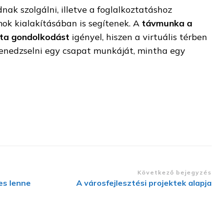
ak szolgálni, illetve a foglalkoztatáshoz
k kialakításában is segítenek. A
távmunka a
jta gondolkodást
igényel, hiszen a virtuális térben
enedzselni egy csapat munkáját, mintha egy
Következő bejegyzés
es lenne
A városfejlesztési projektek alapja