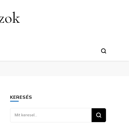
szok
KERESÉS
Keresel
valamit?