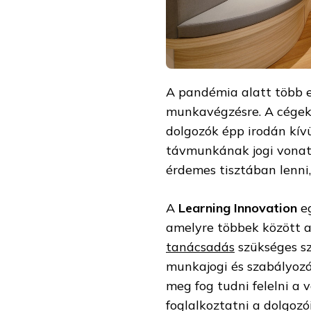
A pandémia alatt több e
munkavégzésre. A cégekn
dolgozók épp irodán kívü
távmunkának jogi vonat
érdemes tisztában lenni
A
Learning Innovation
e
amelyre többek között a
tanácsadás
szükséges s
munkajogi és szabályozás
meg fog tudni felelni a
foglalkoztatni a dolgozó