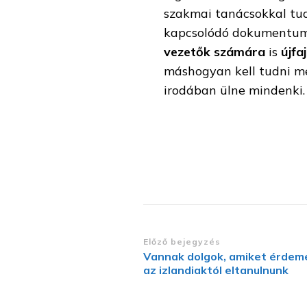
szakmai tanácsokkal tudn
kapcsolódó dokumentumo
vezetők számára
is
újfa
máshogyan kell tudni m
irodában ülne mindenki.
Bejegyzések
Előző bejegyzés
Vannak dolgok, amiket érdem
navigációja
az izlandiaktól eltanulnunk