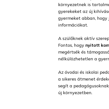
környezetnek is tartalm
gyerekeket az új kihívás
gyermeket abban, hogy j
információkat.
A szülőknek aktív szerep
Fontos, hogy
nyitott ko
megértsék és támogassá
nélkülözhetetlen a gye
Az óvodai és iskolai pe
a sikeres átmenet érdek
segít a pedagógusoknak
új környezetben.