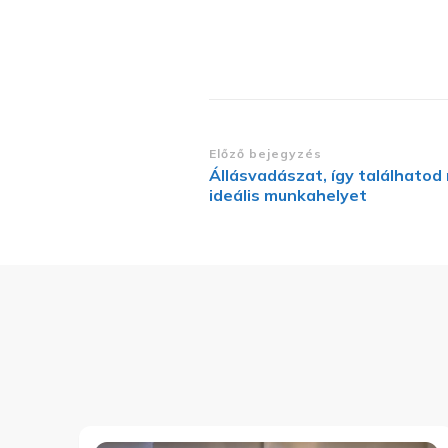
Bejegyzések
Előző bejegyzés
Állásvadászat, így találhatod
navigációja
ideális munkahelyet