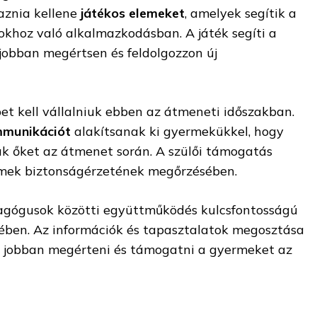
aznia kellene
játékos elemeket
, amelyek segítik a
okhoz való alkalmazkodásban. A játék segíti a
obban megértsen és feldolgozzon új
et kell vállalniuk ebben az átmeneti időszakban.
mmunikációt
alakítsanak ki gyermekükkel, hogy
k őket az átmenet során. A szülői támogatás
rmek biztonságérzetének megőrzésében.
dagógusok közötti együttműködés kulcsfontosságú
ében. Az információk és tapasztalatok megosztása
 jobban megérteni és támogatni a gyermeket az