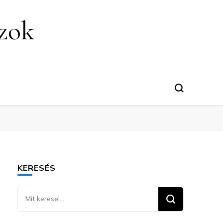
szok
KERESÉS
Keresel
valamit?