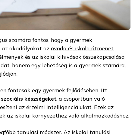
gus számára fontos, hogy a gyermek
 az akadályokat az
óvoda és iskola átmenet
élmények és az iskolai kihívások összekapcsolása
adat, hanem egy lehetőség is a gyermek számára,
lődjön.
en fontosak egy gyermek fejlődésében. Itt
 szociális készségeket
, a csoportban való
esíteni az érzelmi intelligenciájukat. Ezek az
ek az iskolai környezethez való alkalmazkodáshoz.
gfőbb tanulási módszer. Az iskolai tanulási