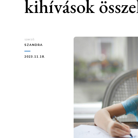
kihívások össze
szerző:
SZANDRA
2023.11.18.