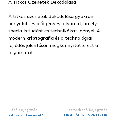
A Titkos Üzenetek Dekódolása
A titkos üzenetek dekódolása gyakran
bonyolult és időigényes folyamat, amely
speciális tudást és technikákat igényel. A
modern
kriptográfia
és a technológiai
fejlődés jelentősen megkönnyítette ezt a
folyamatot.
Bejegyzések
Előző bejegyzés
Következő bejegyzés
Kihívást keresel?
DIGITÁLIS ESZKÖZÖK