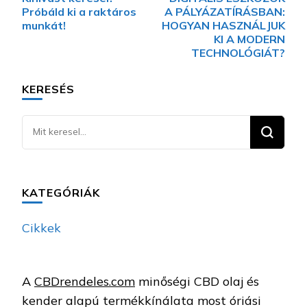
navigációja
Próbáld ki a raktáros
A PÁLYÁZATÍRÁSBAN:
munkát!
HOGYAN HASZNÁLJUK
KI A MODERN
TECHNOLÓGIÁT?
KERESÉS
Keresel
valamit?
KATEGÓRIÁK
Cikkek
A
CBDrendeles.com
minőségi CBD olaj és
kender alapú termékkínálata most óriási