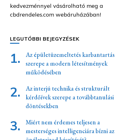
kedvezménnyel vásárolható meg a
cbdrendeles.com webáruházában!
LEGUTÓBBI BEJEGYZÉSEK
Az épületüzemeltetés karbantartás
szerepe a modern létesítmények
működésében
Az interjú technika és strukturált
kérdőívek szerepe a továbbtanulási
döntésekben
Miért nem érdemes teljesen a
mesterséges intelligenciára bízni az
önéletrajzod készítését?