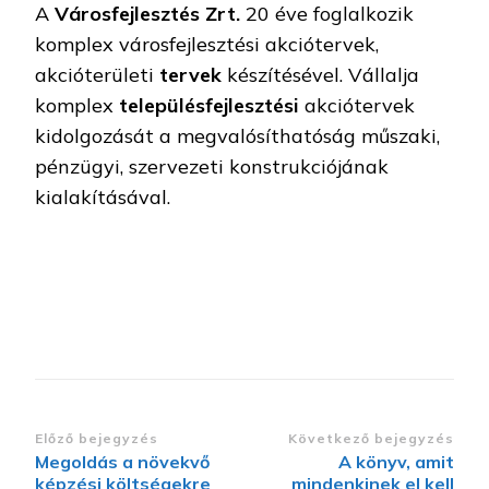
A
Városfejlesztés Zrt.
20 éve foglalkozik
komplex városfejlesztési akciótervek,
akcióterületi
tervek
készítésével. Vállalja
komplex
településfejlesztési
akciótervek
kidolgozását a megvalósíthatóság műszaki,
pénzügyi, szervezeti konstrukciójának
kialakításával.
Bejegyzések
Előző bejegyzés
Következő bejegyzés
Megoldás a növekvő
A könyv, amit
navigációja
képzési költségekre
mindenkinek el kell