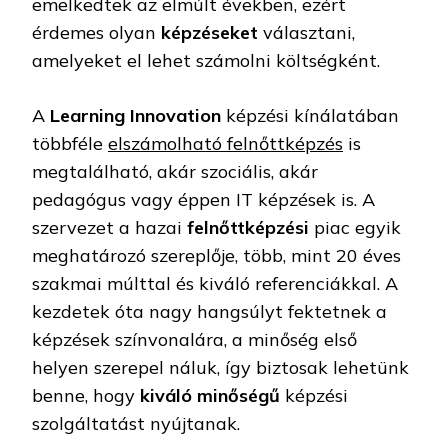
emelkedtek az elmúlt években, ezért
érdemes olyan
képzéseket
választani,
amelyeket el lehet számolni költségként.
A
Learning Innovation
képzési kínálatában
többféle
elszámolható felnőttképzés
is
megtalálható, akár szociális, akár
pedagógus vagy éppen IT képzések is. A
szervezet a hazai
felnőttképzési
piac egyik
meghatározó szereplője, több, mint 20 éves
szakmai múlttal és kiváló referenciákkal. A
kezdetek óta nagy hangsúlyt fektetnek a
képzések színvonalára, a minőség első
helyen szerepel náluk, így biztosak lehetünk
benne, hogy
kiváló minőségű
képzési
szolgáltatást nyújtanak.