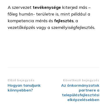
A szervezet
tevékenysége
kiterjed más –
főleg humán- területre is, mint például a
kompetencia mérés és
fejlesztés
, a
vezetőképzés vagy a személyiségfejlesztés.
Bejegyzések
Előző bejegyzés
Következő bejegyzés
Hogyan tanuljunk
Az önkormányzatok
navigációja
könnyebben?
partnere a
településfejlesztési
elképzelésekben