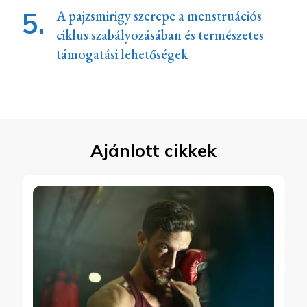
A pajzsmirigy szerepe a menstruációs
ciklus szabályozásában és természetes
támogatási lehetőségek
Ajánlott cikkek