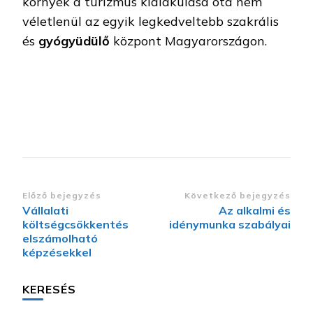
környék a turizmus kialakulása óta nem
véletlenül az egyik legkedveltebb szakrális
és
gyógyüdülő
központ Magyarországon.
Bejegyzések
Előző bejegyzés
Következő bejegyzés
Vállalati
Az alkalmi és
navigációja
költségcsökkentés
idénymunka szabályai
elszámolható
képzésekkel
KERESÉS