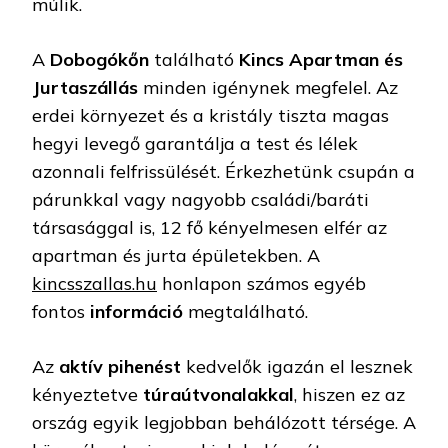
múlik.
A
Dobogókőn
található
Kincs Apartman és
Jurtaszállás
minden igénynek megfelel. Az
erdei környezet és a kristály tiszta magas
hegyi levegő garantálja a test és lélek
azonnali felfrissülését. Érkezhetünk csupán a
párunkkal vagy nagyobb családi/baráti
társasággal is, 12 fő kényelmesen elfér az
apartman és jurta épületekben. A
kincsszallas.hu
honlapon számos egyéb
fontos
információ
megtalálható.
Az
aktív pihenést
kedvelők igazán el lesznek
kényeztetve
túraútvonalakkal
, hiszen ez az
ország egyik legjobban behálózott térsége. A