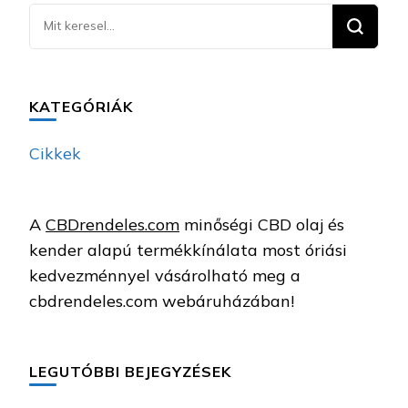
Keresel
valamit?
KATEGÓRIÁK
Cikkek
A
CBDrendeles.com
minőségi CBD olaj és
kender alapú termékkínálata most óriási
kedvezménnyel vásárolható meg a
cbdrendeles.com webáruházában!
LEGUTÓBBI BEJEGYZÉSEK