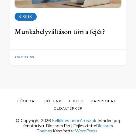
CIKKEK
Munkahelyváltáson töri a fejét?
2022.12.09.
FŐOLDAL
RÓLUNK
CIKKEK
KAPCSOLAT
OLDALTÉRKÉP
© Copyright 2026
Sellők és rinocéroszok
. Minden jog
fenntartva.
Blossom Pin | Fejlesztette
Blossom
Themes
.Készítette:
WordPress
.