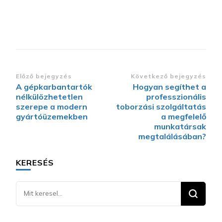
Bejegyzések
Előző bejegyzés
Következő bejegyzés
A gépkarbantartók
Hogyan segíthet a
navigációja
nélkülözhetetlen
professzionális
szerepe a modern
toborzási szolgáltatás
gyártóüzemekben
a megfelelő
munkatársak
megtalálásában?
KERESÉS
Keresel
valamit?