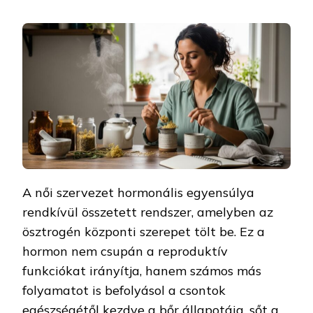
A női szervezet hormonális egyensúlya
rendkívül összetett rendszer, amelyben az
ösztrogén központi szerepet tölt be. Ez a
hormon nem csupán a reproduktív
funkciókat irányítja, hanem számos más
folyamatot is befolyásol a csontok
egészségétől kezdve a bőr állapotáig, sőt a