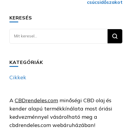
csúcsidőszakot
KERESÉS
Keresel
valamit?
KATEGÓRIÁK
Cikkek
A
CBDrendeles.com
minőségi CBD olaj és
kender alapú termékkínálata most óriási
kedvezménnyel vásárolható meg a
cbdrendeles.com webáruházában!