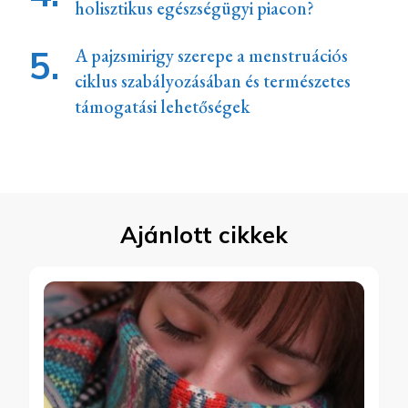
holisztikus egészségügyi piacon?
A pajzsmirigy szerepe a menstruációs
ciklus szabályozásában és természetes
támogatási lehetőségek
Ajánlott cikkek