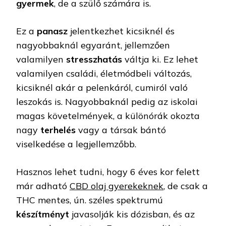
gyermek
, de a szülő számára is.
Ez a
panasz
jelentkezhet kicsiknél és
nagyobbaknál egyaránt, jellemzően
valamilyen
stresszhatás
váltja ki. Ez lehet
valamilyen családi, életmódbeli változás,
kicsiknél akár a pelenkáról, cumiról való
leszokás is. Nagyobbaknál pedig az iskolai
magas követelmények, a különórák okozta
nagy
terhelés
vagy a társak bántó
viselkedése a legjellemzőbb.
Hasznos lehet tudni, hogy 6 éves kor felett
már adható
CBD olaj gyerekeknek
, de csak a
THC mentes, ún. széles spektrumú
készítményt
javasolják kis dózisban, és az