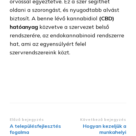
orvossal egyeztetve. Ez a szer segíthet
oldani a szorongást, és nyugodtabb alvást
biztosít. A benne lévő kannabidiol
(CBD)
hatóanyag
közvetve a szervezet belső
rendszerére, az endokannabinoid rendszerre
hat, ami az egyensúlyért felel
szervrendszereink közt.
Bejegyzések
Előző bejegyzés
Következő bejegyzés
A településfejlesztés
Hogyan kezeljük a
navigációja
fogalma
munkahelyi