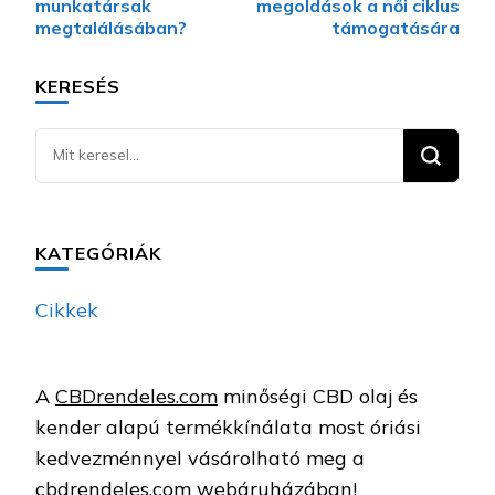
munkatársak
megoldások a női ciklus
megtalálásában?
támogatására
KERESÉS
Keresel
valamit?
KATEGÓRIÁK
Cikkek
A
CBDrendeles.com
minőségi CBD olaj és
kender alapú termékkínálata most óriási
kedvezménnyel vásárolható meg a
cbdrendeles.com webáruházában!