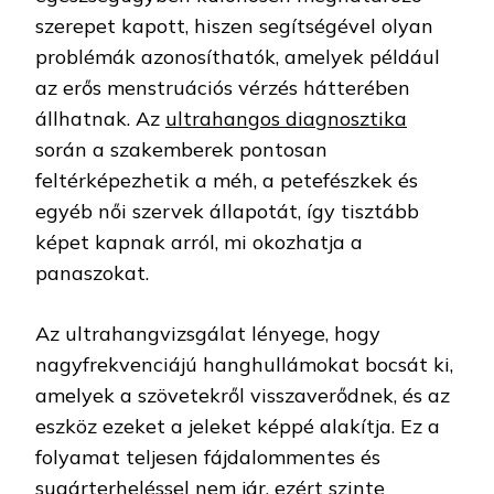
szerepet kapott, hiszen segítségével olyan
problémák azonosíthatók, amelyek például
az erős menstruációs vérzés hátterében
állhatnak. Az
ultrahangos diagnosztika
során a szakemberek pontosan
feltérképezhetik a méh, a petefészkek és
egyéb női szervek állapotát, így tisztább
képet kapnak arról, mi okozhatja a
panaszokat.
Az ultrahangvizsgálat lényege, hogy
nagyfrekvenciájú hanghullámokat bocsát ki,
amelyek a szövetekről visszaverődnek, és az
eszköz ezeket a jeleket képpé alakítja. Ez a
folyamat teljesen fájdalommentes és
sugárterheléssel nem jár, ezért szinte