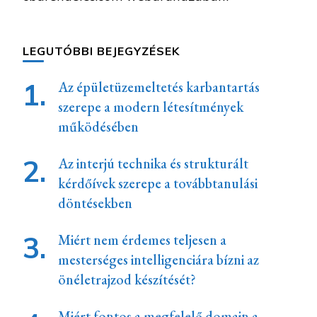
LEGUTÓBBI BEJEGYZÉSEK
Az épületüzemeltetés karbantartás
szerepe a modern létesítmények
működésében
Az interjú technika és strukturált
kérdőívek szerepe a továbbtanulási
döntésekben
Miért nem érdemes teljesen a
mesterséges intelligenciára bízni az
önéletrajzod készítését?
Miért fontos a megfelelő domain a