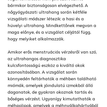
bármikor biztonságosan elvégezhető. A
nőgyógyászati ultrahang során kétféle
vizsgálati módszer létezik: a hasi és a
hüvelyi ultrahang. Mindkettőnek megvan a
maga előnye, és a vizsgálat céljától függ,
hogy melyiket alkalmazzák.
Amikor erős menstruációs vérzésről van szó,
az ultrahangos diagnosztika
kulcsfontosságú eszköz a kiváltó okok
azonosításában. A vizsgálat során
könnyedén feltárhatók a méhben található
miómák, amelyek jóindulatú izmokból álló
daganatok, de gyakran okoznak tartós és
bőséges vérzést. Ugyanígy kimutathatók a
méhpolipok, amelyek a méhnyálkahártyából