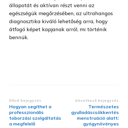
állapotát és aktívan részt venni az
egészségük megőrzésében, az ultrahangos
diagnosztika kiváló lehetőség arra, hogy
átfogó képet kapjanak arról, mi történik
bennük.
Bejegyzések
Előző bejegyzés
Következő bejegyzés
Hogyan segíthet a
Természetes
navigációja
professzionális
gyulladáscsökkentés
toborzási szolgáltatás
menstruáció alatt:
a megfelelő
gyógynövényes