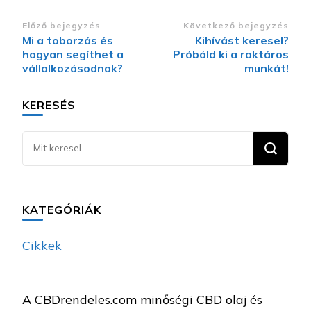
Bejegyzések
Előző bejegyzés
Következő bejegyzés
Mi a toborzás és
Kihívást keresel?
navigációja
hogyan segíthet a
Próbáld ki a raktáros
vállalkozásodnak?
munkát!
KERESÉS
Keresel
valamit?
KATEGÓRIÁK
Cikkek
A
CBDrendeles.com
minőségi CBD olaj és