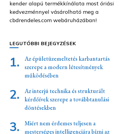
kender alapú termékkínálata most óriási
kedvezménnyel vásárolható meg a
cbdrendeles.com webáruházában!
LEGUTÓBBI BEJEGYZÉSEK
Az épületüzemeltetés karbantartás
szerepe a modern létesítmények
működésében
Az interjú technika és strukturált
kérdőívek szerepe a továbbtanulási
döntésekben
Miért nem érdemes teljesen a
mesterséges intelligenciára bízni az